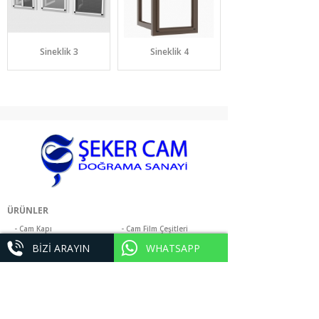
Sineklik 3
Sineklik 4
ÜRÜNLER
- Cam Kapı
- Cam Film Çeşitleri
- Pvc Doğrama
- Alüminyum Doğrama
BİZİ ARAYIN
WHATSAPP
- Flotal Ayna
- Giydirme Cephe
- Isı Cam
- Jaluzi
- Küpeşte Korkuluk
- Otomatik Kepenk
- Cam Balkon
- Fotosel Kayar Kapı
- Duşa Kabin
- Ahşap Resim Çerçeveleri
- Dekoratif Buzlu Cam
- Sineklik Çeşitleri